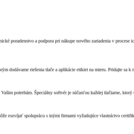
nické poradenstvo a podpora pri nákupe nového zariadenia v procese ich
orým dodávame riešenia tlače a aplikácie etikiet na mieru. Pridajte sa
 Vašim potrebám. Špeciálny softvér je súčasťou každej tlačiarne, ktorý
že rozvíjať spoluprácu s inými firmami vyžadujúce vlastníctvo certifiká