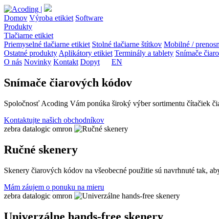
Domov
Výroba etikiet
Software
Produkty
Tlačiarne etikiet
Priemyselné tlačiarne etikiet
Stolné tlačiarne štítkov
Mobilné / prenosn
Ostatné produkty
Aplikátory etikiet
Terminály a tablety
Snímače čiar
O nás
Novinky
Kontakt
Dopyt
EN
Snímače čiarových kódov
Spoločnosť Acoding Vám ponúka široký výber sortimentu čítačiek čiar
Kontaktujte našich obchodníkov
zebra
datalogic
omron
Ručné skenery
Skenery čiarových kódov na všeobecné použitie sú navrhnuté tak, aby
Mám záujem o ponuku na mieru
zebra
datalogic
omron
Univerzálne hands-free skenery