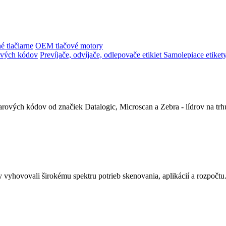
é tlačiarne
OEM tlačové motory
ových kódov
Prevíjače, odvíjače, odlepovače etikiet
Samolepiace etiket
ových kódov od značiek Datalogic, Microscan a Zebra - lídrov na trhu
 vyhovovali širokému spektru potrieb skenovania, aplikácií a rozpočtu