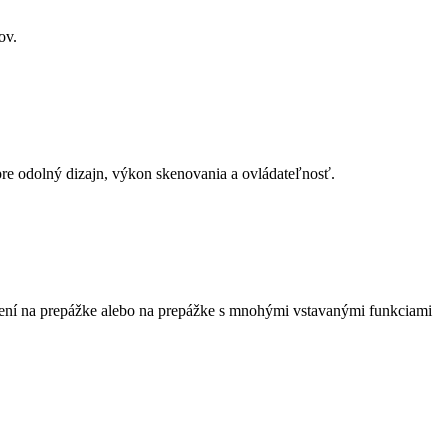
ov.
re odolný dizajn, výkon skenovania a ovládateľnosť.
ení na prepážke alebo na prepážke s mnohými vstavanými funkciami