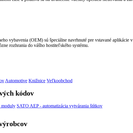
neho vybavenia (OEM) sú špeciálne navrhnuté pre vstavané aplikácie 
rôzne rozhrania do vášho hostiteľského systému.
ov
Automotive
Knižnice
Veľkoobchod
ových kódov
 moduly
SATO AEP - automatizácia vytvárania štítkov
výrobcov