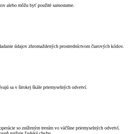
tov alebo môžu byť použité samostatne.
 ukladanie údajov zhromaždených prostredníctvom čiarových kódov.
vajú sa v širokej škále priemyselných odvetví.
operácie so zníženým trením vo väčšine priemyselných odvetví.
roveň znižuje ľudskú chybu.