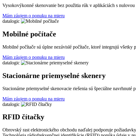
Vysokovýkonné skenovanie bez použitia rúk v aplikáciách s nulovou 
Mám záujem o ponuku na mieru
datalogic
Mobilné počítače
Mobilné počítače sú úplne nezávislé počítače, ktoré integrujú všetk
Mám záujem o ponuku na mieru
datalogic
Stacionárne priemyselné skenery
Stacionárne priemyselné skenovacie riešenia sú špeciálne navrhnuté p
Mám záujem o ponuku na mieru
datalogic
RFID čítačky
Obrovský rast elektronického obchodu naďalej podporuje požiadavky 
Technológia rádiofrekvenčnej identifikácie (RFID) ponúka údaje v re