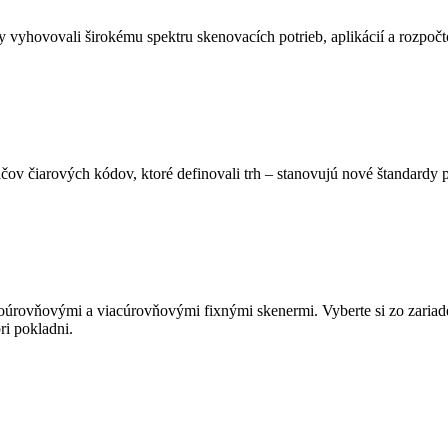
 vyhovovali širokému spektru skenovacích potrieb, aplikácií a rozpočt
ov čiarových kódov, ktoré definovali trh – stanovujú nové štandardy p
úrovňovými a viacúrovňovými fixnými skenermi. Vyberte si zo zariad
ri pokladni.