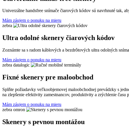
Univerzálne handsfree snímače čiarových kódov sú navrhnuté tak, aby
Mám záujem o ponuku na mieru
zebra
Ultra odolné skenery čiarových kódov
Zoznámte sa s radom káblových a bezdrôtových ultra odolných snímač
Mám záujem o ponuku na mieru
zebra
datalogic
Fixné skenery pre maloobchod
Splňte požiadavky veľkoobjemovej maloobchodnej prevádzky s jedno
na zlepšenie efektivity zamestnancov, produktivity a zrýchlenie času p
Mám záujem o ponuku na mieru
zebra
omron
Skenery s pevnou montážou