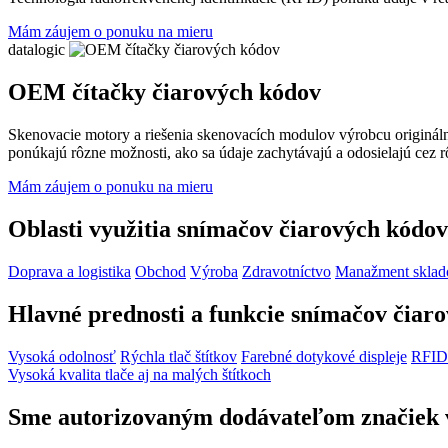
Mám záujem o ponuku na mieru
datalogic
OEM čítačky čiarových kódov
Skenovacie motory a riešenia skenovacích modulov výrobcu originál
ponúkajú rôzne možnosti, ako sa údaje zachytávajú a odosielajú cez 
Mám záujem o ponuku na mieru
Oblasti využitia snímačov čiarových kódov
Doprava a logistika
Obchod
Výroba
Zdravotníctvo
Manažment sklad
Hlavné prednosti a funkcie snímačov čiar
Vysoká odolnosť
Rýchla tlač štítkov
Farebné dotykové displeje
RFID
Vysoká kvalita tlače aj na malých štítkoch
Sme autorizovaným dodávateľom značiek 