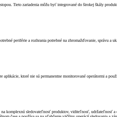
stopou. Tieto zariadenia môžu byť integrované do širokej škály produk
y potrebné periférie a rozhrania potrebné na zhromažďovanie, správu a
re aplikácie, ktoré nie sú permanentne monitorované operátormi a použí
na komplexnú sledovateľnosť produktov, viditeľnosť, udržateľnosť a 
álnom čase a používa sa na uľahčenie väčšiny operácií sledovania a zá